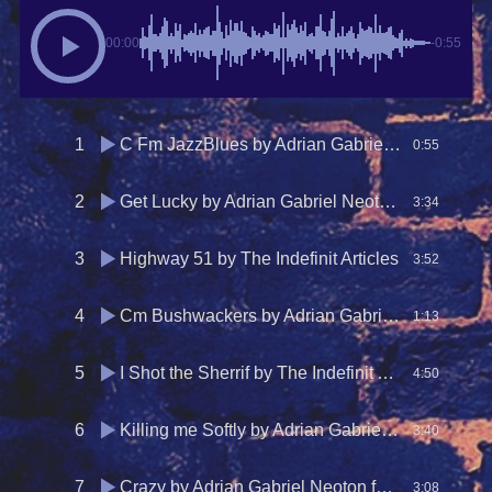
00:00
-0:55
1
C Fm JazzBlues
by Adrian Gabriel Neoton
0:55
2
Get Lucky
by Adrian Gabriel Neoton feat. Maria Cammisa
3:34
3
Highway 51
by The Indefinit Articles
3:52
4
Cm Bushwackers
by Adrian Gabriel Neoton feat. Maria Cammisa
1:13
5
I Shot the Sherrif
by The Indefinit Articles
4:50
6
Killing me Softly
by Adrian Gabriel Neoton feat. Maria Cammisa
3:40
7
Crazy
by Adrian Gabriel Neoton feat. Maria Cammisa
3:08